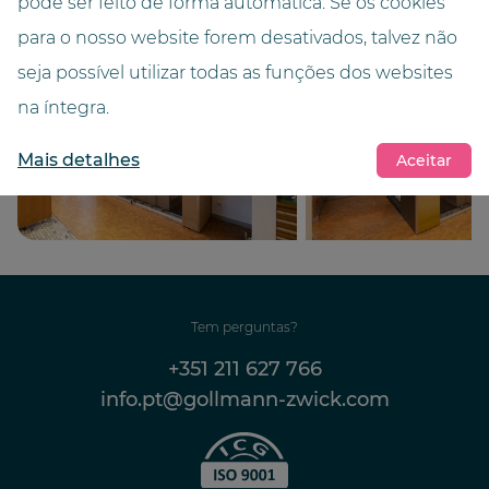
pode ser feito de forma automática. Se os cookies
para o nosso website forem desativados, talvez não
seja possível utilizar todas as funções dos websites
na íntegra.
Mais detalhes
Aceitar
Tem perguntas?
+351 211 627 766
info.pt@gollmann-zwick.com