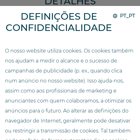
DETALHES
DEFINIÇÕES DE
PT_PT
CONFIDENCIALIDADE
Implementação
2020
O nosso website utiliza cookies. Os cookies também
Sistema
GO.compact
nos ajudam a medir o alcance e o sucesso de
campanhas de publicidade (p. ex., quando clica
Entidade operadora
num anúncio no nosso website). Isso ajuda-nos,
Markus Jansen
assim como aos profissionais de marketing e
anunciantes com quem colaboramos, a otimizar os
Capacidade
ca. 10000 Packungen
anúncios para o futuro. Ao alterar as definições do
navegador de Internet, geralmente pode desativar
Cor
ou restringir a transmissão de cookies. Tal também
Boad Oak