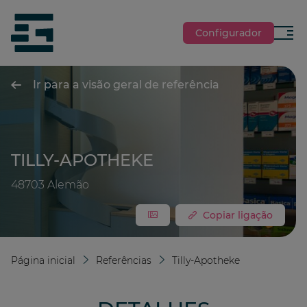
jumpToMain
siteLogo
Configurador
Menu
Ir para a visão geral de referência
TILLY-APOTHEKE
48703
Alemão
Copiar ligação
Página inicial
Referências
Tilly-Apotheke