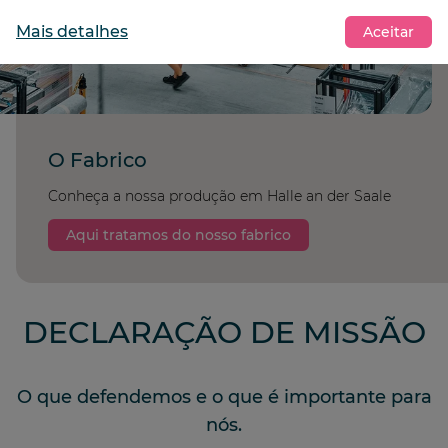
Mais detalhes
Aceitar
O Fabrico
Conheça a nossa produção em Halle an der Saale
Aqui tratamos do nosso fabrico
DECLARAÇÃO DE MISSÃO
O que defendemos e o que é importante para
nós.