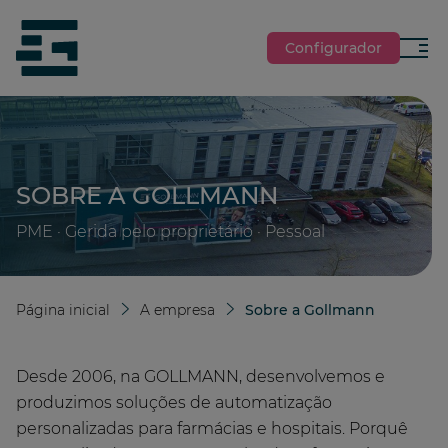
jumpToMain
siteLogo
Configurador
Menu
SOBRE A GOLLMANN
PME · Gerida pelo proprietário · Pessoal
Página inicial
A empresa
Sobre a Gollmann
Desde 2006, na GOLLMANN, desenvolvemos e
produzimos soluções de automatização
personalizadas para farmácias e hospitais. Porquê