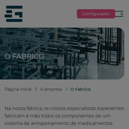
jumpToMain
siteLogo
Configurador
Menu
O FABRICO
O seu Gollmann é personalizado e feito à mão
Página inicial
A empresa
O Fabrico
Na nossa fábrica, os nossos especialistas experientes
fabricam à mão todos os componentes de um
sistema de armazenamento de medicamentos