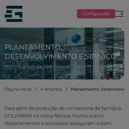
jumpToMain
siteLogo
Configurador
Menu
PLANEAMENTO,
DESENVOLVIMENTO E SERVIÇO
Nós tratamos de tudo
Página inicial
A empresa
Planeamento, Desenvolvime
Para além da produção de um sistema de farmácia
GOLLMANN na nossa fábrica, muitos outros
departamentos e processos asseguram o bom