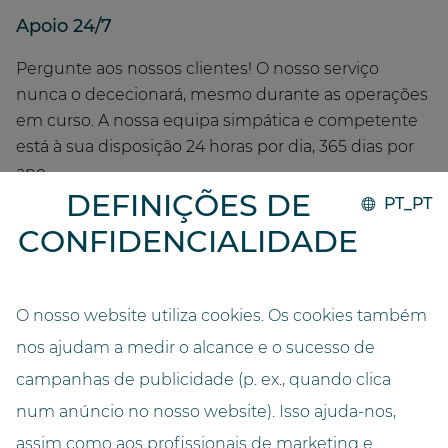
Apoio 24/7
Pergunte aos nossos clientes! O nosso serviço
nunca o dececionará, mesmo durante as operações
em curso. A nossa equipa simpática e competente
está à sua disposição 24 horas por dia, 365 dias por
ano.
DEFINIÇÕES DE
PT_PT
Atenção: a sua chamada não será encaminhada
CONFIDENCIALIDADE
para um centro de atendimento qualquer, mas sim
para os nossos peritos nas nossas instalações.
Resolvemos problemas em minutos, através de
O nosso website utiliza cookies. Os cookies também
diagnóstico e manutenção remotos
nos ajudam a medir o alcance e o sucesso de
campanhas de publicidade (p. ex., quando clica
Serviço
num anúncio no nosso website). Isso ajuda-nos,
assim como aos profissionais de marketing e
Não só para a manutenção regular do seu robô