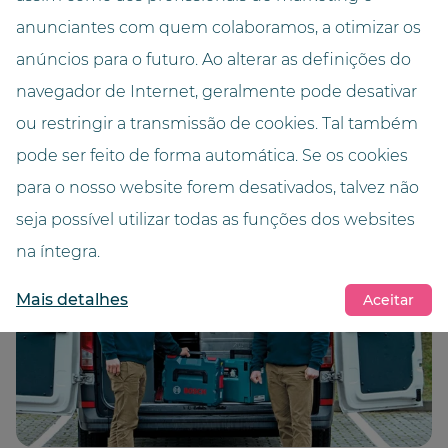
farmacêutico GOLLMANN, mas também em caso de
anunciantes com quem colaboramos, a otimizar os
emergência, os nossos técnicos de serviço estão
anúncios para o futuro. Ao alterar as definições do
rapidamente no local. Isto é possível graças à nossa
navegador de Internet, geralmente pode desativar
rede nacional de centros de serviços.
ou restringir a transmissão de cookies. Tal também
pode ser feito de forma automática. Se os cookies
para o nosso website forem desativados, talvez não
seja possível utilizar todas as funções dos websites
na íntegra.
Mais detalhes
Aceitar